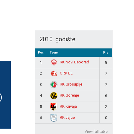
2010. godište
Pos
Team
Pts
RK Novi Beograd
1
8
ORK BL
2
7
RK Grosuplje
3
7
RK Gorenje
4
6
RK Krivaja
5
2
RK Jajce
6
0
View full table