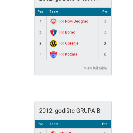
Pos
Team
Pts
RK Novi Beograd
1
5
RK Borac
2
5
RK Gorenje
3
2
RK Kozara
4
0
View full table
2012. godište GRUPA B
Pos
Team
Pts