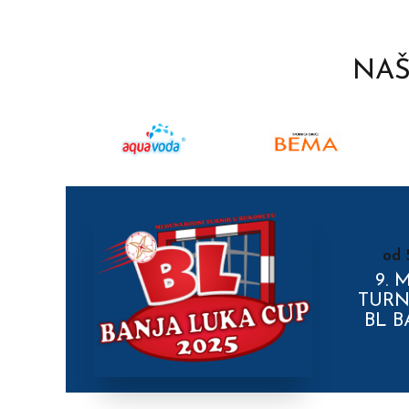
NAŠ
od 
9.
TURN
BL B