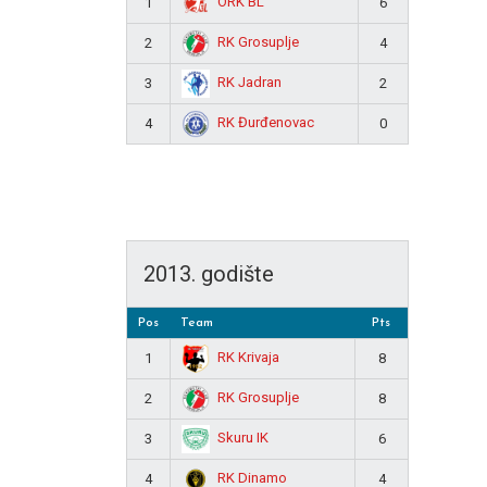
ORK BL
1
6
RK Grosuplje
2
4
RK Jadran
3
2
RK Đurđenovac
4
0
2013. godište
Pos
Team
Pts
RK Krivaja
1
8
RK Grosuplje
2
8
Skuru IK
3
6
RK Dinamo
4
4