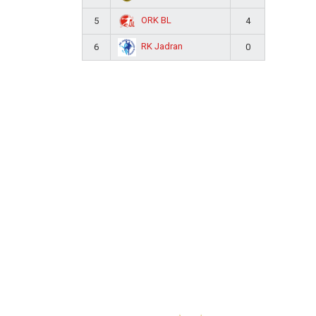
ORK BL
5
4
RK Jadran
6
0