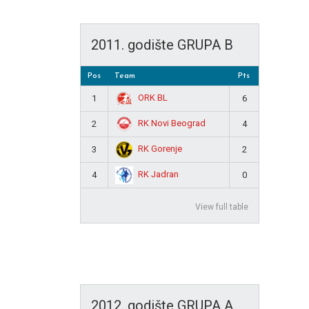
2011. godište GRUPA B
Pos
Team
Pts
ORK BL
1
6
RK Novi Beograd
2
4
RK Gorenje
3
2
RK Jadran
4
0
View full table
2012. godište GRUPA A