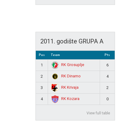
2011. godište GRUPA A
Pos
Team
Pts
RK Grosuplje
1
6
RK Dinamo
2
4
RK Krivaja
3
2
RK Kozara
4
0
View full table