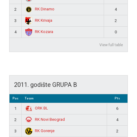
RK Dinamo
2
4
RK Krivaja
3
2
RK Kozara
4
0
View full table
2011. godište GRUPA B
Pos
Team
Pts
ORK BL
1
6
RK Novi Beograd
2
4
RK Gorenje
3
2