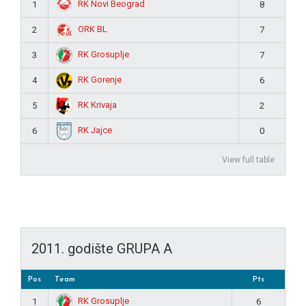
RK Novi Beograd
1
8
ORK BL
2
7
RK Grosuplje
3
7
RK Gorenje
4
6
RK Krivaja
5
2
RK Jajce
6
0
View full table
2011. godište GRUPA A
Pos
Team
Pts
RK Grosuplje
1
6