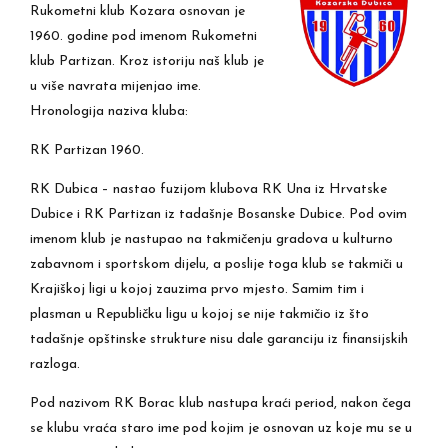
Rukometni klub Kozara osnovan je
1960. godine pod imenom Rukometni
klub Partizan. Kroz istoriju naš klub je
u više navrata mijenjao ime.
Hronologija naziva kluba:
RK Partizan 1960.
RK Dubica – nastao fuzijom klubova RK Una iz Hrvatske
Dubice i RK Partizan iz tadašnje Bosanske Dubice. Pod ovim
imenom klub je nastupao na takmičenju gradova u kulturno
zabavnom i sportskom dijelu, a poslije toga klub se takmiči u
Krajiškoj ligi u kojoj zauzima prvo mjesto. Samim tim i
plasman u Republičku ligu u kojoj se nije takmičio iz što
tadašnje opštinske strukture nisu dale garanciju iz finansijskih
razloga.
Pod nazivom RK Borac klub nastupa kraći period, nakon čega
se klubu vraća staro ime pod kojim je osnovan uz koje mu se u