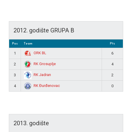
2012. godište GRUPA B
Pos
Team
Pts
ORK BL
1
6
RK Grosuplje
2
4
RK Jadran
3
2
RK Đurđenovac
4
0
2013. godište