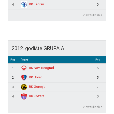
RK Jadran
4
0
View full table
2012. godište GRUPA A
Pos
Team
Pts
RK Novi Beograd
1
5
RK Borac
2
5
RK Gorenje
3
2
RK Kozara
4
0
View full table