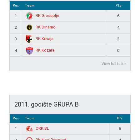
Pos
Team
Pts
RK Grosuplje
1
6
RK Dinamo
2
4
RK Krivaja
3
2
RK Kozara
4
0
View full table
2011. godište GRUPA B
Pos
Team
Pts
ORK BL
1
6
RK Novi Beograd