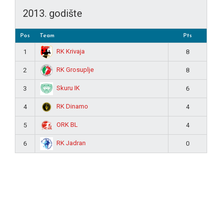
2013. godište
Pos
Team
Pts
RK Krivaja
1
8
RK Grosuplje
2
8
Skuru IK
3
6
RK Dinamo
4
4
ORK BL
5
4
RK Jadran
6
0