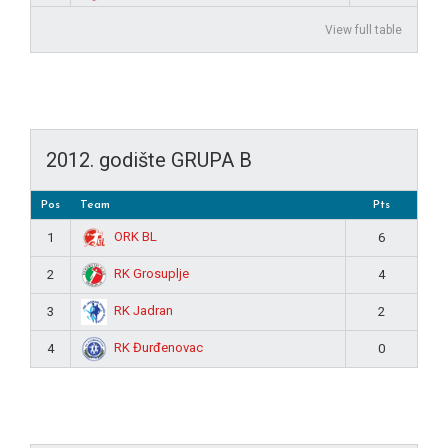
View full table
2012. godište GRUPA B
Pos
Team
Pts
ORK BL
1
6
RK Grosuplje
2
4
RK Jadran
3
2
RK Đurđenovac
4
0