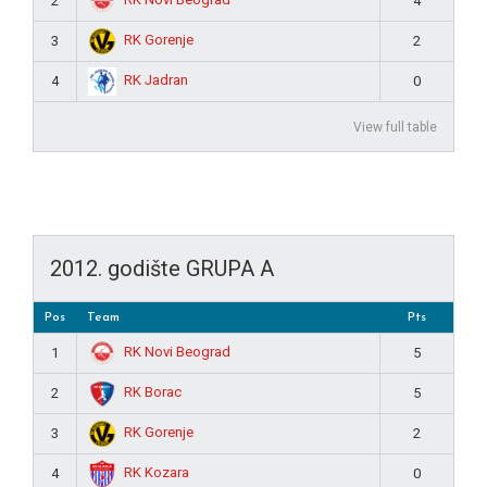
2
4
RK Gorenje
3
2
RK Jadran
4
0
View full table
2012. godište GRUPA A
Pos
Team
Pts
RK Novi Beograd
1
5
RK Borac
2
5
RK Gorenje
3
2
RK Kozara
4
0