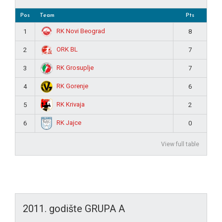
Pos
Team
Pts
RK Novi Beograd
1
8
ORK BL
2
7
RK Grosuplje
3
7
RK Gorenje
4
6
RK Krivaja
5
2
RK Jajce
6
0
View full table
2011. godište GRUPA A