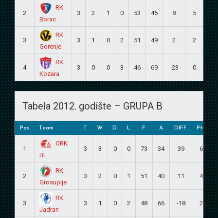
RK
2
3
2
1
0
53
45
8
5
Borac
RK
3
3
1
0
2
51
49
2
2
Gorenje
RK
4
3
0
0
3
46
69
-23
0
Kozara
Tabela 2012. godište – GRUPA B
Pos
Team
T
W
D
L
F
A
DIFF
Pts
ORK
1
3
3
0
0
73
34
39
6
BL
RK
2
3
2
0
1
51
40
11
4
Grosuplje
RK
3
3
1
0
2
48
66
-18
2
Jadran