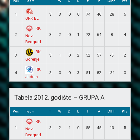
Pos
Team
T
W
D
L
F
A
DIFF
Pts
1
3
3
0
0
74
46
28
6
ORK BL
RK
2
3
2
0
1
72
64
8
4
Novi
Beograd
RK
3
3
1
0
2
52
57
-5
2
Gorenje
RK
4
3
0
0
3
51
82
-31
0
Jadran
Tabela 2012. godište – GRUPA A
Pos
Team
T
W
D
L
F
A
DIFF
Pts
RK
1
3
2
1
0
58
45
13
5
Novi
Beograd