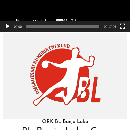
00:00
09:17:06
0
0
1
1
2
2
ORK BL Banja Luka