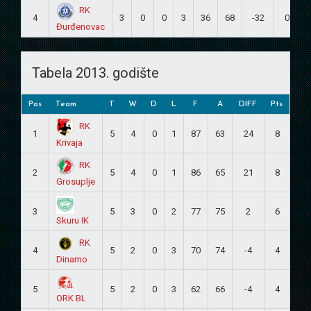
RK
4
3
0
0
3
36
68
-32
0
Đurđenovac
Tabela 2013. godište
Pos
Team
T
W
D
L
F
A
DIFF
Pts
RK
1
5
4
0
1
87
63
24
8
Krivaja
RK
2
5
4
0
1
86
65
21
8
Grosuplje
3
5
3
0
2
77
75
2
6
Skuru IK
RK
4
5
2
0
3
70
74
-4
4
Dinamo
5
5
2
0
3
62
66
-4
4
ORK BL