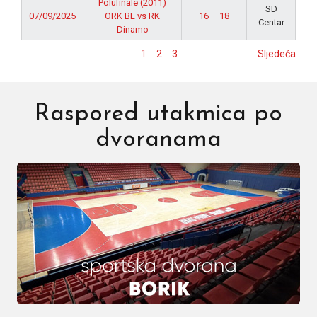
Polufinale (2011)
SD
07/09/2025
ORK BL vs RK
16 – 18
Centar
Dinamo
1
2
3
Sljedeća
Raspored utakmica po
dvoranama