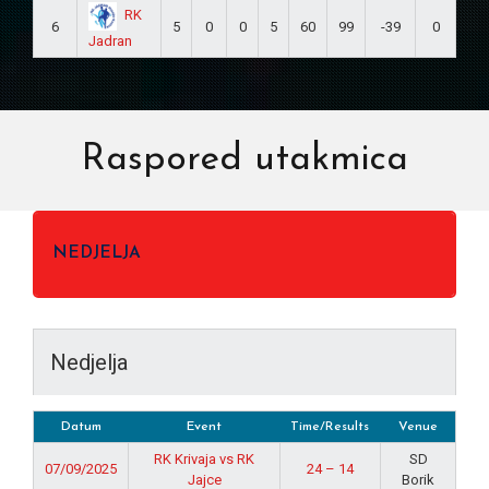
RK
6
5
0
0
5
60
99
-39
0
Jadran
Raspored utakmica
NEDJELJA
Nedjelja
Datum
Event
Time/Results
Venue
RK Krivaja vs RK
SD
07/09/2025
24 – 14
Jajce
Borik