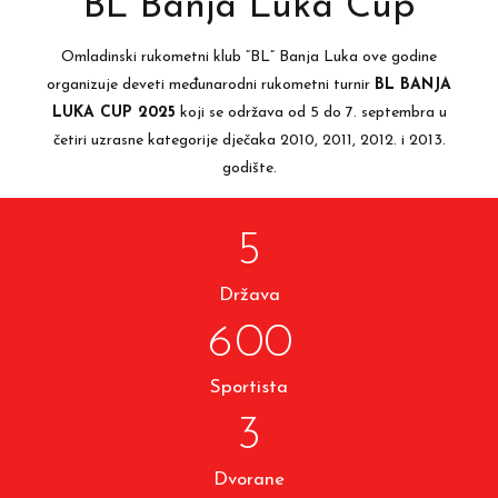
BL Banja Luka Cup
3
3
0
0
4
4
1
Omladinski rukometni klub “BL” Banja Luka ove godine
organizuje deveti međunarodni rukometni turnir
BL BANJA
1
5
5
2
LUKA CUP 2025
koji se održava od 5 do 7. septembra u
četiri uzrasne kategorije dječaka 2010, 2011, 2012. i 2013.
2
6
6
3
godište.
3
7
7
4
4
8
8
5
0
5
9
9
6
Država
1
6
0
0
7
2
7
8
Sportista
3
8
9
4
9
0
Dvorane