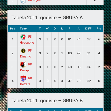
6
0
Tabela 2011. godište – GRUPA A
Pos
Team
T
W
D
L
F
A
DIFF
Pts
RK
1
3
3
0
0
81
44
37
6
Grosuplje
RK
2
3
2
0
1
80
49
31
4
Dinamo
RK
3
3
1
0
2
50
86
-36
2
Krivaja
RK
4
3
0
0
3
47
79
-32
0
Kozara
Tabela 2011. godište – GRUPA B