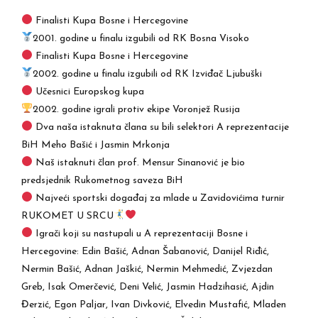
Finalisti Kupa Bosne i Hercegovine
2001. godine u finalu izgubili od RK Bosna Visoko
Finalisti Kupa Bosne i Hercegovine
2002. godine u finalu izgubili od RK Izviđač Ljubuški
Učesnici Europskog kupa
2002. godine igrali protiv ekipe Voronjež Rusija
Dva naša istaknuta člana su bili selektori A reprezentacije
BiH Meho Bašić i Jasmin Mrkonja
Naš istaknuti član prof. Mensur Sinanović je bio
predsjednik Rukometnog saveza BiH
Najveći sportski događaj za mlade u Zavidovićima turnir
RUKOMET U SRCU
Igrači koji su nastupali u A reprezentaciji Bosne i
Hercegovine: Edin Bašić, Adnan Šabanović, Danijel Riđić,
Nermin Bašić, Adnan Jaškić, Nermin Mehmedić, Zvjezdan
Greb, Isak Omerčević, Deni Velić, Jasmin Hadzihasić, Ajdin
Đerzić, Egon Paljar, Ivan Divković, Elvedin Mustafić, Mladen