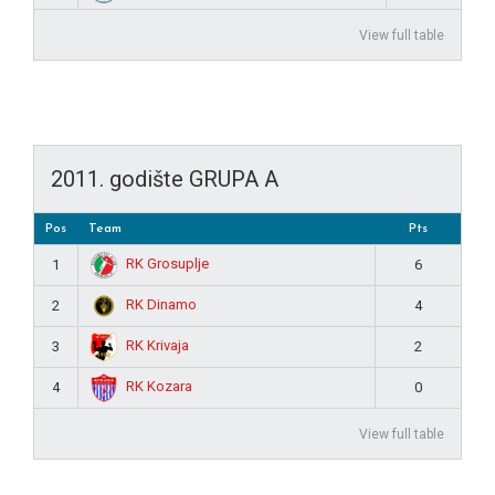
View full table
2011. godište GRUPA A
Pos
Team
Pts
RK Grosuplje
1
6
RK Dinamo
2
4
RK Krivaja
3
2
RK Kozara
4
0
View full table