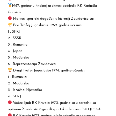
1967. godine u finalnoj utakmici pobjedili RK Radnički
Goražde
Najveći sportski događaji u historiji Zavidovića su:
Prvi Trofej Jugoslavije 1969. godine učesnici:
1 . SFRJ
2 . SSSR
3 . Rumunija
4 . Japan
5 . Mađarska
6 . Reprezentacija Zavidovića
Drugi Trofej Jugoslavije 1974. godine učesnici:
1 . Rumunija
2 . Mađarska
3 . Istočna Njemačka
4 . SFRJ
Vodeći ljudi RK Krivaja 1973. godine su u saradnji sa
općinom Zavidovići izgradili sportsku dvoranu “SUTJESKA”
RK Krivaja 1973. godine je bila tehnički organizator