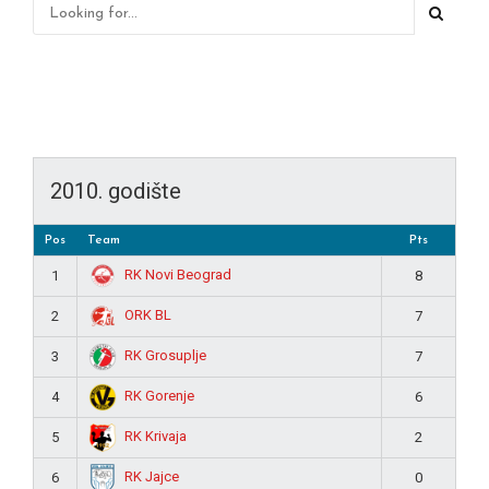
2010. godište
Pos
Team
Pts
RK Novi Beograd
1
8
ORK BL
2
7
RK Grosuplje
3
7
RK Gorenje
4
6
RK Krivaja
5
2
RK Jajce
6
0