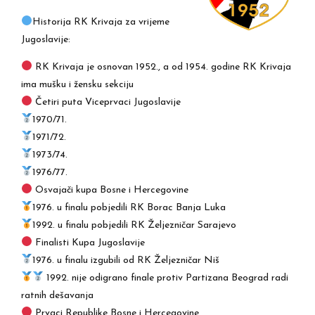
Historija RK Krivaja za vrijeme
Jugoslavije:
RK Krivaja je osnovan 1952., a od 1954. godine RK Krivaja
ima mušku i žensku sekciju
Četiri puta Viceprvaci Jugoslavije
1970/71.
1971/72.
1973/74.
1976/77.
Osvajači kupa Bosne i Hercegovine
1976. u finalu pobjedili RK Borac Banja Luka
1992. u finalu pobjedili RK Željezničar Sarajevo
Finalisti Kupa Jugoslavije
1976. u finalu izgubili od RK Željezničar Niš
1992. nije odigrano finale protiv Partizana Beograd radi
ratnih dešavanja
Prvaci Republike Bosne i Hercegovine