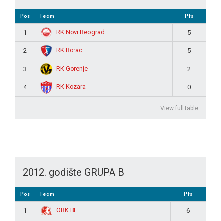
Pos
Team
Pts
RK Novi Beograd
1
5
RK Borac
2
5
RK Gorenje
3
2
RK Kozara
4
0
View full table
2012. godište GRUPA B
Pos
Team
Pts
ORK BL
1
6