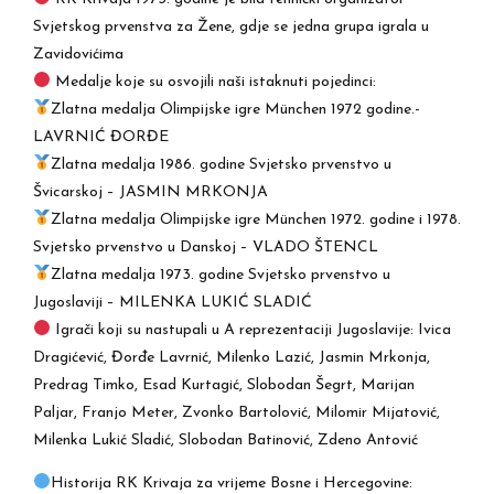
Svjetskog prvenstva za Žene, gdje se jedna grupa igrala u
Zavidovićima
Medalje koje su osvojili naši istaknuti pojedinci:
Zlatna medalja Olimpijske igre München 1972 godine.-
LAVRNIĆ ĐORĐE
Zlatna medalja 1986. godine Svjetsko prvenstvo u
Švicarskoj – JASMIN MRKONJA
Zlatna medalja Olimpijske igre München 1972. godine i 1978.
Svjetsko prvenstvo u Danskoj – VLADO ŠTENCL
Zlatna medalja 1973. godine Svjetsko prvenstvo u
Jugoslaviji – MILENKA LUKIĆ SLADIĆ
Igrači koji su nastupali u A reprezentaciji Jugoslavije: Ivica
Dragićević, Đorđe Lavrnić, Milenko Lazić, Jasmin Mrkonja,
Predrag Timko, Esad Kurtagić, Slobodan Šegrt, Marijan
Paljar, Franjo Meter, Zvonko Bartolović, Milomir Mijatović,
Milenka Lukić Sladić, Slobodan Batinović, Zdeno Antović
Historija RK Krivaja za vrijeme Bosne i Hercegovine: