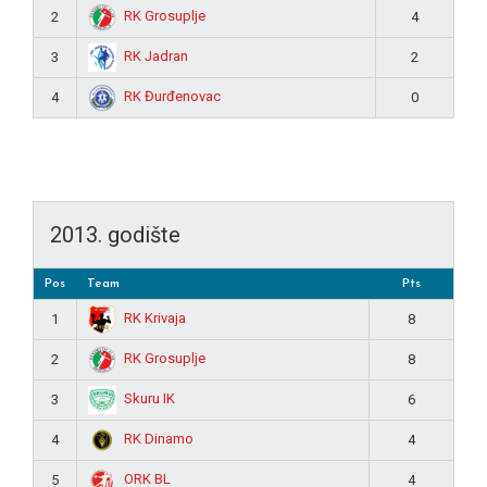
RK Grosuplje
2
4
RK Jadran
3
2
RK Đurđenovac
4
0
2013. godište
Pos
Team
Pts
RK Krivaja
1
8
RK Grosuplje
2
8
Skuru IK
3
6
RK Dinamo
4
4
ORK BL
5
4