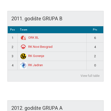
2011. godište GRUPA B
Pos
Team
Pts
ORK BL
1
6
RK Novi Beograd
2
4
RK Gorenje
3
2
RK Jadran
4
0
View full table
2012. godište GRUPA A