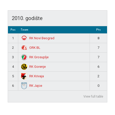
2010. godište
Pos
Team
Pts
RK Novi Beograd
1
8
ORK BL
2
7
RK Grosuplje
3
7
RK Gorenje
4
6
RK Krivaja
5
2
RK Jajce
6
0
View full table