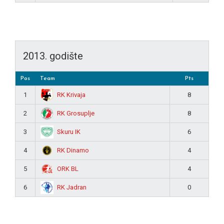
2013. godište
Pos
Team
Pts
RK Krivaja
1
8
RK Grosuplje
2
8
Skuru IK
3
6
RK Dinamo
4
4
ORK BL
5
4
RK Jadran
6
0