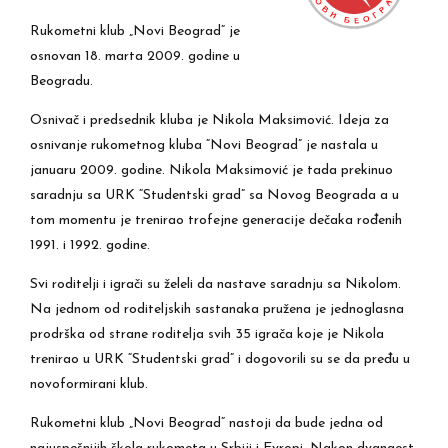
Rukometni klub „Novi Beograd“ je
osnovan 18. marta 2009. godine u
Beogradu.
Osnivač i predsednik kluba je Nikola Maksimović. Ideja za
osnivanje rukometnog kluba “Novi Beograd” je nastala u
januaru 2009. godine. Nikola Maksimović je tada prekinuo
saradnju sa URK “Studentski grad” sa Novog Beograda a u
tom momentu je trenirao trofejne generacije dečaka rođenih
1991. i 1992. godine.
Svi roditelji i igrači su želeli da nastave saradnju sa Nikolom.
Na jednom od roditeljskih sastanaka pružena je jednoglasna
prodrška od strane roditelja svih 35 igrača koje je Nikola
trenirao u URK “Studentski grad” i dogovorili su se da pređu u
novoformirani klub.
Rukometni klub „Novi Beograd“ nastoji da bude jedna od