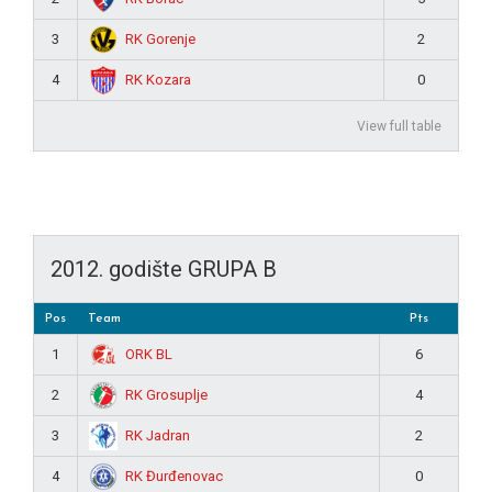
RK Gorenje
3
2
RK Kozara
4
0
View full table
2012. godište GRUPA B
Pos
Team
Pts
ORK BL
1
6
RK Grosuplje
2
4
RK Jadran
3
2
RK Đurđenovac
4
0