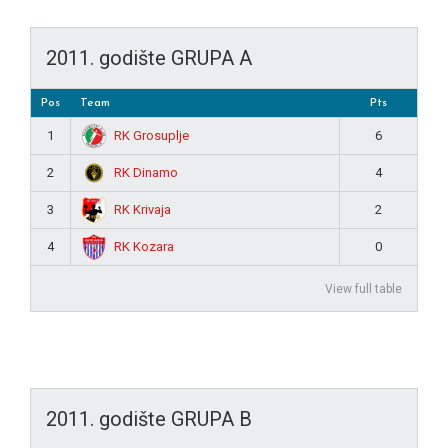
2011. godište GRUPA A
Pos
Team
Pts
RK Grosuplje
1
6
RK Dinamo
2
4
RK Krivaja
3
2
RK Kozara
4
0
View full table
2011. godište GRUPA B