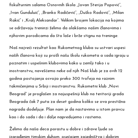
fiskulturnim salama Osnovnih škola „Jovan Sterija Popović“,
„Ivan Gunduluić“, „Branko Radičević“, „Duško Radović“, „Milan
Rakić“ i „Kralj Aleksandar“. Velikim brojem lokacija na kojima
se održavaju treninzi želimo da olakšamo našim članovima i
njihovim porodicama da što laše i brže stignu na treninge.
Naš najveći rezultat kao Rukometnog kluba su ustvari uspesi
naših članova koji su prošli našu školu rukometa a sada igraju u
poznatim i uspešnim klubovima kako u zemlji tako i u
inostranstvu, navešćemo neke od njih Naš klub je za ovih 12
godina postojanja osvojio preko 300 trofeja na raznim
takmičenjima u Srbiji i inostranstvu. Rukometni klub „Novi
Beograd“ je proglašen za najuspešniji klub na teritoriji grada
Beograda čak 7 puta za deset godina koliko se ova prestižna
nagrada dodeljuje. Plan nam je da nastavimo u istom pravcu
kao i do sada i da i dalje napredujemo i rastemo.
Želimo da naša deca porastu u dobre i zdrave ljude sa
izgrađenim timskim duhom, osećajem zajedništva i dobrim