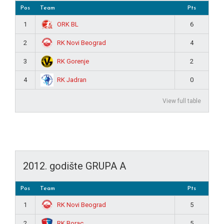
Pos
Team
Pts
ORK BL
1
6
RK Novi Beograd
2
4
RK Gorenje
3
2
RK Jadran
4
0
View full table
2012. godište GRUPA A
Pos
Team
Pts
RK Novi Beograd
1
5
RK Borac
2
5