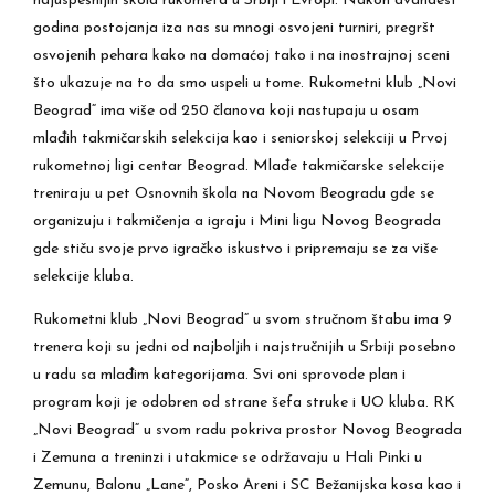
najuspešnijih škola rukometa u Srbiji i Evropi. Nakon dvanaest
godina postojanja iza nas su mnogi osvojeni turniri, pregršt
osvojenih pehara kako na domaćoj tako i na inostrajnoj sceni
što ukazuje na to da smo uspeli u tome. Rukometni klub „Novi
Beograd“ ima više od 250 članova koji nastupaju u osam
mlađih takmičarskih selekcija kao i seniorskoj selekciji u Prvoj
rukometnoj ligi centar Beograd. Mlađe takmičarske selekcije
treniraju u pet Osnovnih škola na Novom Beogradu gde se
organizuju i takmičenja a igraju i Mini ligu Novog Beograda
gde stiču svoje prvo igračko iskustvo i pripremaju se za više
selekcije kluba.
Rukometni klub „Novi Beograd“ u svom stručnom štabu ima 9
trenera koji su jedni od najboljih i najstručnijih u Srbiji posebno
u radu sa mlađim kategorijama. Svi oni sprovode plan i
program koji je odobren od strane šefa struke i UO kluba. RK
„Novi Beograd“ u svom radu pokriva prostor Novog Beograda
i Zemuna a treninzi i utakmice se održavaju u Hali Pinki u
Zemunu, Balonu „Lane“, Posko Areni i SC Bežanijska kosa kao i