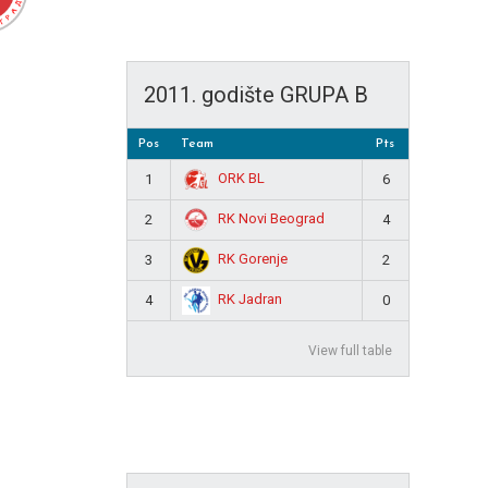
2011. godište GRUPA B
Pos
Team
Pts
ORK BL
1
6
RK Novi Beograd
2
4
RK Gorenje
3
2
RK Jadran
4
0
View full table