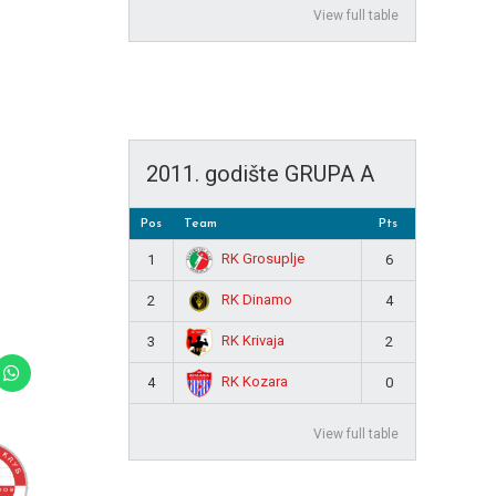
View full table
2011. godište GRUPA A
Pos
Team
Pts
RK Grosuplje
1
6
RK Dinamo
2
4
RK Krivaja
3
2
RK Kozara
4
0
View full table