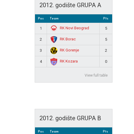
2012. godište GRUPA A
Pos
Team
Pts
RK Novi Beograd
1
5
RK Borac
2
5
RK Gorenje
3
2
RK Kozara
4
0
View full table
2012. godište GRUPA B
Pos
Team
Pts