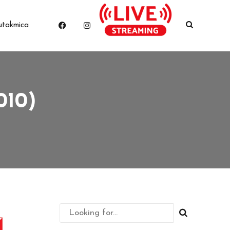
utakmica
010)