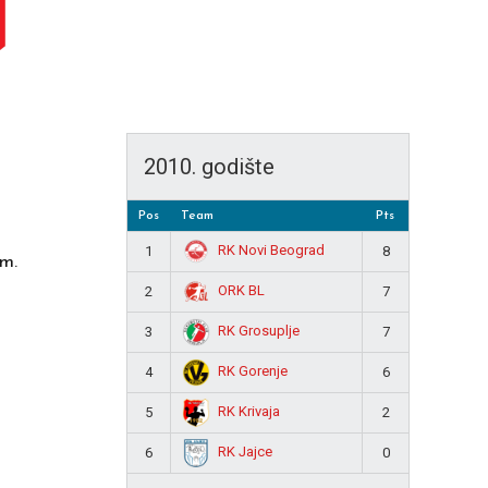
2010. godište
Pos
Team
Pts
RK Novi Beograd
1
8
im.
ORK BL
2
7
RK Grosuplje
3
7
RK Gorenje
4
6
RK Krivaja
5
2
RK Jajce
6
0