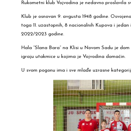
Rukometni klub Vojvodina je nedavno proslavila s
Klub je osnovan 9. avgusta 1948 godine. Osvojeno 
toga 11. uzastopnih, 8 nacionalnih Kupova i jedan 
2022/2023 godine.
Hala “Slana Bara” na Klisi u Novom Sadu je dom r
igraju utakmice u kojima je Vojvodina domaćin.
U svom pogonu ima i sve mlađe uzrasne kategorije