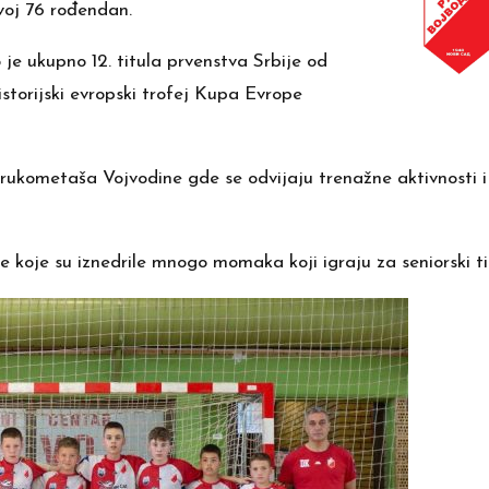
voj 76 rođendan.
je ukupno 12. titula prvenstva Srbije od
istorijski evropski trofej Kupa Evrope
ukometaša Vojvodine gde se odvijaju trenažne aktivnosti i
 koje su iznedrile mnogo momaka koji igraju za seniorski t