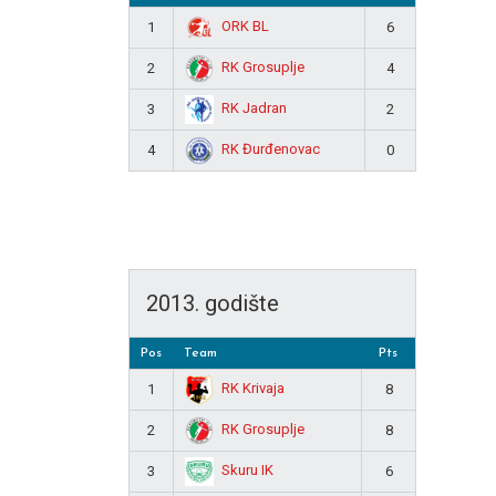
ORK BL
1
6
RK Grosuplje
2
4
RK Jadran
3
2
RK Đurđenovac
4
0
2013. godište
Pos
Team
Pts
RK Krivaja
1
8
RK Grosuplje
2
8
Skuru IK
3
6