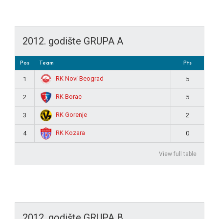
2012. godište GRUPA A
Pos
Team
Pts
RK Novi Beograd
1
5
RK Borac
2
5
RK Gorenje
3
2
RK Kozara
4
0
View full table
2012. godište GRUPA B