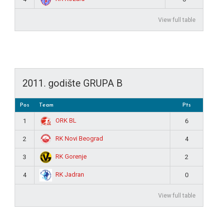
View full table
2011. godište GRUPA B
Pos
Team
Pts
ORK BL
1
6
RK Novi Beograd
2
4
RK Gorenje
3
2
RK Jadran
4
0
View full table