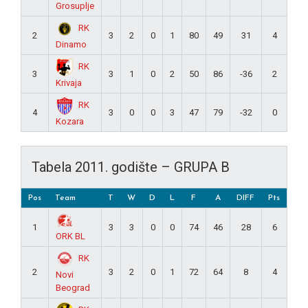
Grosuplje
RK
2
3
2
0
1
80
49
31
4
Dinamo
RK
3
3
1
0
2
50
86
-36
2
Krivaja
RK
4
3
0
0
3
47
79
-32
0
Kozara
Tabela 2011. godište – GRUPA B
Pos
Team
T
W
D
L
F
A
DIFF
Pts
1
3
3
0
0
74
46
28
6
ORK BL
RK
2
3
2
0
1
72
64
8
4
Novi
Beograd