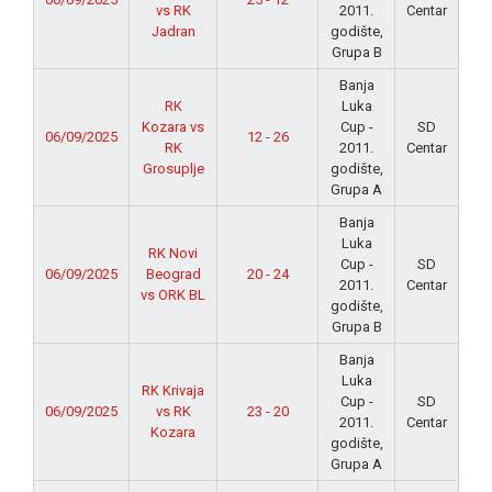
vs RK
2011.
Centar
Jadran
godište,
Grupa B
Banja
RK
Luka
Kozara vs
Cup -
SD
06/09/2025
12 - 26
RK
2011.
Centar
Grosuplje
godište,
Grupa A
Banja
Luka
RK Novi
Cup -
SD
06/09/2025
Beograd
20 - 24
2011.
Centar
vs ORK BL
godište,
Grupa B
Banja
Luka
RK Krivaja
Cup -
SD
06/09/2025
vs RK
23 - 20
2011.
Centar
Kozara
godište,
Grupa A