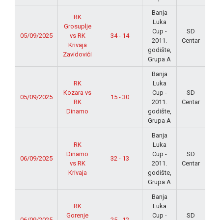
Banja
RK
Luka
Grosuplje
Cup -
SD
05/09/2025
vs RK
34 - 14
2011.
Centar
Krivaja
godište,
Zavidovići
Grupa A
Banja
RK
Luka
Kozara vs
Cup -
SD
05/09/2025
15 - 30
RK
2011.
Centar
Dinamo
godište,
Grupa A
Banja
RK
Luka
Dinamo
Cup -
SD
06/09/2025
32 - 13
vs RK
2011.
Centar
Krivaja
godište,
Grupa A
Banja
RK
Luka
Gorenje
Cup -
SD
06/09/2025
25 - 12