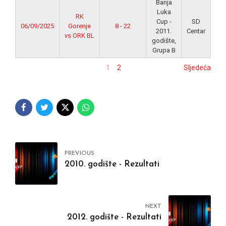
Banja
Luka
RK
Cup -
SD
06/09/2025
Gorenje
8 - 22
2011.
Centar
vs ORK BL
godište,
Grupa B
1
2
Sljedeća
PREVIOUS
2010. godište - Rezultati
NEXT
2012. godište - Rezultati