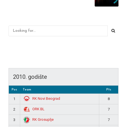
2010. godište
Pos
Team
Pts
RK Novi Beograd
1
8
ORK BL
2
7
RK Grosuplje
3
7