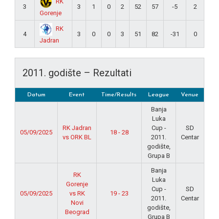
RK
3
3
1
0
2
52
57
-5
2
Gorenje
RK
4
3
0
0
3
51
82
-31
0
Jadran
2011. godište – Rezultati
Datum
Event
Time/Results
League
Venue
Banja
Luka
RK Jadran
Cup -
SD
05/09/2025
18 - 28
vs ORK BL
2011.
Centar
godište,
Grupa B
Banja
RK
Luka
Gorenje
Cup -
SD
05/09/2025
vs RK
19 - 23
2011.
Centar
Novi
godište,
Beograd
Grupa B