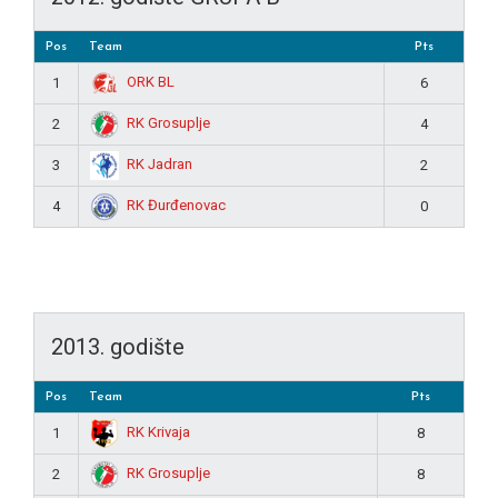
Pos
Team
Pts
ORK BL
1
6
RK Grosuplje
2
4
RK Jadran
3
2
RK Đurđenovac
4
0
2013. godište
Pos
Team
Pts
RK Krivaja
1
8
RK Grosuplje
2
8