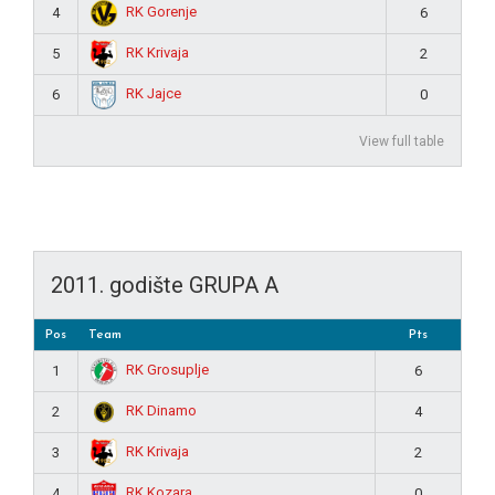
RK Gorenje
4
6
RK Krivaja
5
2
RK Jajce
6
0
View full table
2011. godište GRUPA A
Pos
Team
Pts
RK Grosuplje
1
6
RK Dinamo
2
4
RK Krivaja
3
2
RK Kozara
4
0