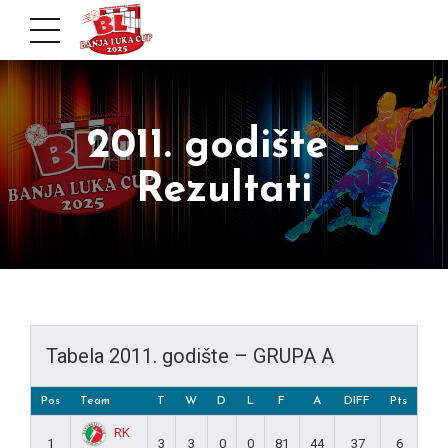
2011. godište –
Rezultati
Tabela 2011. godište – GRUPA A
Pos
Team
T
W
D
L
F
A
DIFF
Pts
RK
1
3
3
0
0
81
44
37
6