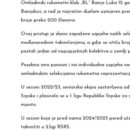
Omladinski rukometni klub „BL“ Banja Luka 12 go
Banjaluci, a rad je najvećim dijelom usmjeren p
broje preko 200 članova.
Ovaj pristup je donio zapažene uspjehe naših sel
međunarodnim takmičenjima, a gdje se ističu broj
postali jedan od najuspješnijih kolektiva u zemlј
Posebno smo ponosni i na individualne uspjehe naš
omladinskim selekcijama rukometne reprezentacije
U sezoni 2022/23, seniorska ekipa sastavljena od k
Srpske i plasirala se u 1. ligu Republike Srpske 
mjesto.
U sezoni koja je pred nama 2024/2025 pored učeš
takmičiti u 2.ligi RSRS.