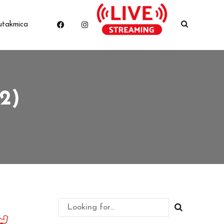
utakmica
2)