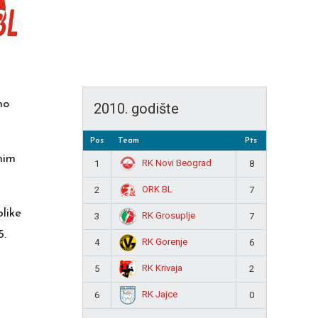
mo
2010. godište
Pos
Team
Pts
nim
RK Novi Beograd
1
8
ORK BL
2
7
blike
RK Grosuplje
3
7
5.
RK Gorenje
4
6
RK Krivaja
5
2
RK Jajce
6
0