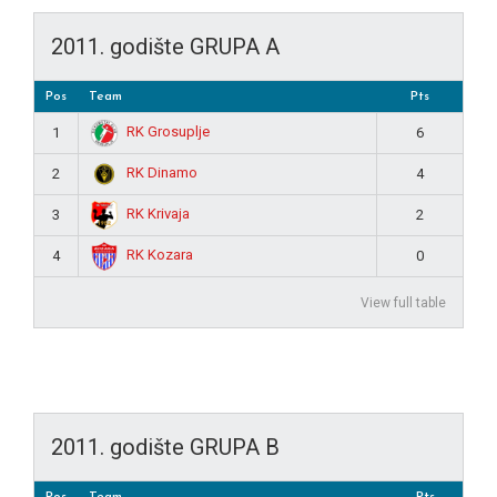
2011. godište GRUPA A
Pos
Team
Pts
RK Grosuplje
1
6
RK Dinamo
2
4
RK Krivaja
3
2
RK Kozara
4
0
View full table
2011. godište GRUPA B
Pos
Team
Pts