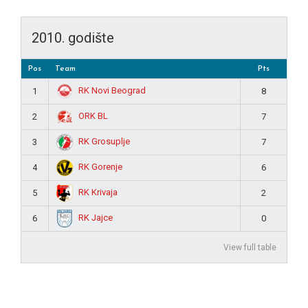
2010. godište
Pos
Team
Pts
RK Novi Beograd
1
8
ORK BL
2
7
RK Grosuplje
3
7
RK Gorenje
4
6
RK Krivaja
5
2
RK Jajce
6
0
View full table