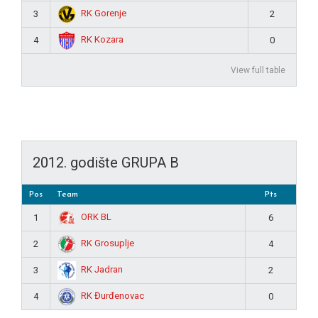
RK Gorenje
3
2
RK Kozara
4
0
View full table
2012. godište GRUPA B
Pos
Team
Pts
ORK BL
1
6
RK Grosuplje
2
4
RK Jadran
3
2
RK Đurđenovac
4
0