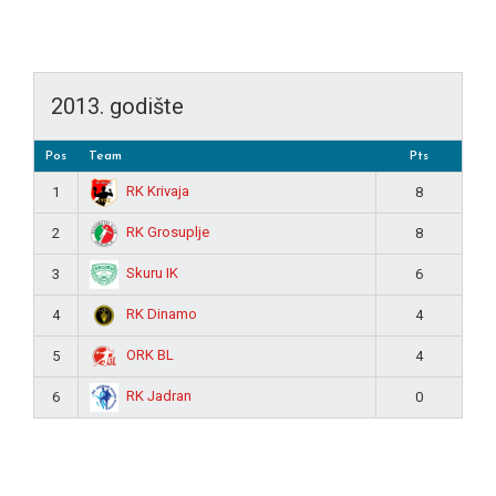
2013. godište
Pos
Team
Pts
RK Krivaja
1
8
RK Grosuplje
2
8
Skuru IK
3
6
RK Dinamo
4
4
ORK BL
5
4
RK Jadran
6
0