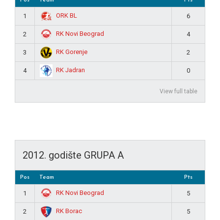
ORK BL
1
6
RK Novi Beograd
2
4
RK Gorenje
3
2
RK Jadran
4
0
View full table
2012. godište GRUPA A
Pos
Team
Pts
RK Novi Beograd
1
5
RK Borac
2
5