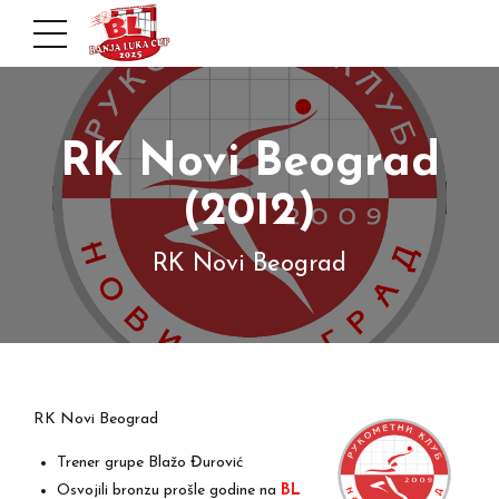
RK Novi Beograd
(2012)
RK Novi Beograd
RK Novi Beograd
Trener grupe Blažo Đurović
Osvojili bronzu prošle godine na
BL