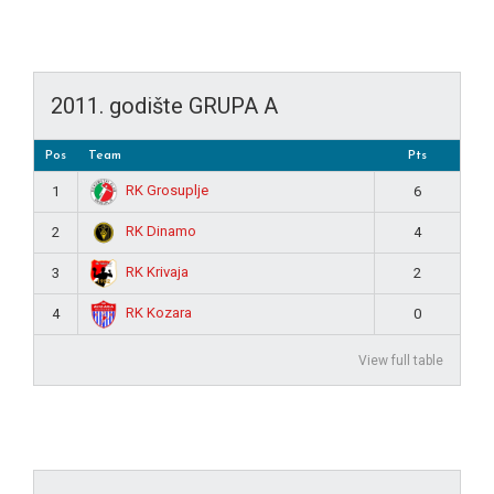
2011. godište GRUPA A
Pos
Team
Pts
RK Grosuplje
1
6
RK Dinamo
2
4
RK Krivaja
3
2
RK Kozara
4
0
View full table