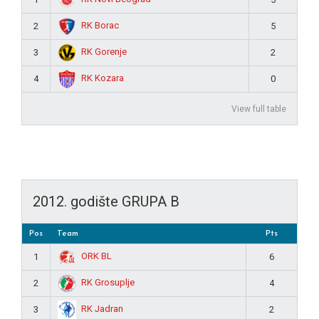
RK Borac
2
5
RK Gorenje
3
2
RK Kozara
4
0
View full table
2012. godište GRUPA B
Pos
Team
Pts
ORK BL
1
6
RK Grosuplje
2
4
RK Jadran
3
2