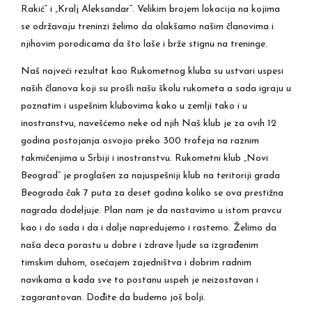
Rakić“ i „Kralj Aleksandar“. Velikim brojem lokacija na kojima
se održavaju treninzi želimo da olakšamo našim članovima i
njihovim porodicama da što laše i brže stignu na treninge.
Naš najveći rezultat kao Rukometnog kluba su ustvari uspesi
naših članova koji su prošli našu školu rukometa a sada igraju u
poznatim i uspešnim klubovima kako u zemlji tako i u
inostranstvu, navešćemo neke od njih Naš klub je za ovih 12
godina postojanja osvojio preko 300 trofeja na raznim
takmičenjima u Srbiji i inostranstvu. Rukometni klub „Novi
Beograd“ je proglašen za najuspešniji klub na teritoriji grada
Beograda čak 7 puta za deset godina koliko se ova prestižna
nagrada dodeljuje. Plan nam je da nastavimo u istom pravcu
kao i do sada i da i dalje napredujemo i rastemo. Želimo da
naša deca porastu u dobre i zdrave ljude sa izgrađenim
timskim duhom, osećajem zajedništva i dobrim radnim
navikama a kada sve to postanu uspeh je neizostavan i
zagarantovan. Dođite da budemo još bolji.