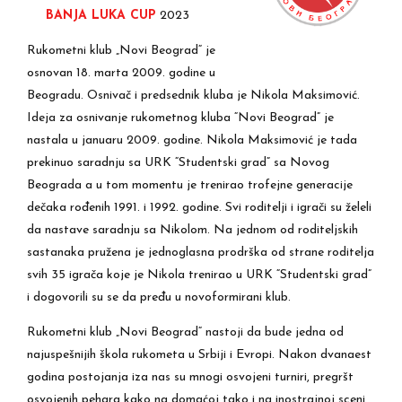
BANJA LUKA CUP
2023
Rukometni klub „Novi Beograd“ je
osnovan 18. marta 2009. godine u
Beogradu. Osnivač i predsednik kluba je Nikola Maksimović.
Ideja za osnivanje rukometnog kluba “Novi Beograd” je
nastala u januaru 2009. godine. Nikola Maksimović je tada
prekinuo saradnju sa URK “Studentski grad” sa Novog
Beograda a u tom momentu je trenirao trofejne generacije
dečaka rođenih 1991. i 1992. godine. Svi roditelji i igrači su želeli
da nastave saradnju sa Nikolom. Na jednom od roditeljskih
sastanaka pružena je jednoglasna prodrška od strane roditelja
svih 35 igrača koje je Nikola trenirao u URK “Studentski grad”
i dogovorili su se da pređu u novoformirani klub.
Rukometni klub „Novi Beograd“ nastoji da bude jedna od
najuspešnijih škola rukometa u Srbiji i Evropi. Nakon dvanaest
godina postojanja iza nas su mnogi osvojeni turniri, pregršt
osvojenih pehara kako na domaćoj tako i na inostrajnoj sceni