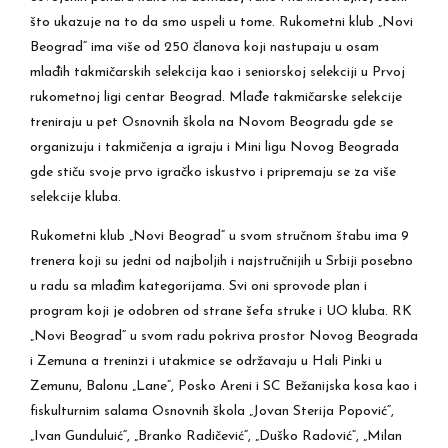
što ukazuje na to da smo uspeli u tome. Rukometni klub „Novi
Beograd“ ima više od 250 članova koji nastupaju u osam
mlađih takmičarskih selekcija kao i seniorskoj selekciji u Prvoj
rukometnoj ligi centar Beograd. Mlađe takmičarske selekcije
treniraju u pet Osnovnih škola na Novom Beogradu gde se
organizuju i takmičenja a igraju i Mini ligu Novog Beograda
gde stiču svoje prvo igračko iskustvo i pripremaju se za više
selekcije kluba.
Rukometni klub „Novi Beograd“ u svom stručnom štabu ima 9
trenera koji su jedni od najboljih i najstručnijih u Srbiji posebno
u radu sa mlađim kategorijama. Svi oni sprovode plan i
program koji je odobren od strane šefa struke i UO kluba. RK
„Novi Beograd“ u svom radu pokriva prostor Novog Beograda
i Zemuna a treninzi i utakmice se održavaju u Hali Pinki u
Zemunu, Balonu „Lane“, Posko Areni i SC Bežanijska kosa kao i
fiskulturnim salama Osnovnih škola „Jovan Sterija Popović“,
„Ivan Gunduluić“, „Branko Radičević“, „Duško Radović“, „Milan