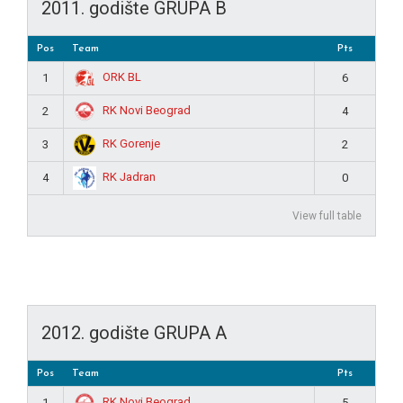
2011. godište GRUPA B
Pos
Team
Pts
ORK BL
1
6
RK Novi Beograd
2
4
RK Gorenje
3
2
RK Jadran
4
0
View full table
2012. godište GRUPA A
Pos
Team
Pts
RK Novi Beograd
1
5