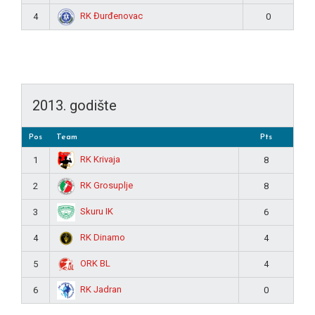
RK Đurđenovac
4
0
2013. godište
Pos
Team
Pts
RK Krivaja
1
8
RK Grosuplje
2
8
Skuru IK
3
6
RK Dinamo
4
4
ORK BL
5
4
RK Jadran
6
0