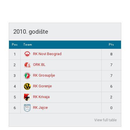
2010. godište
Pos
Team
Pts
RK Novi Beograd
1
8
ORK BL
2
7
RK Grosuplje
3
7
RK Gorenje
4
6
RK Krivaja
5
2
RK Jajce
6
0
View full table