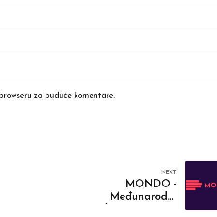
 browseru za buduće komentare.
NEXT
MONDO -
Međunarodni
rukometni turnir