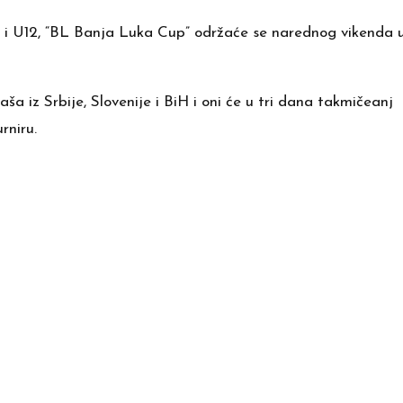
 i U12, “BL Banja Luka Cup” održaće se narednog vikenda 
a iz Srbije, Slovenije i BiH i oni će u tri dana takmičeanj
rniru.