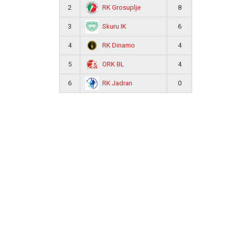
RK Grosuplje
2
8
Skuru IK
3
6
RK Dinamo
4
4
ORK BL
5
4
RK Jadran
6
0