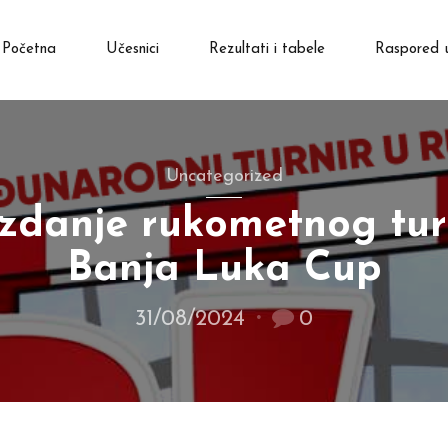
Početna
Učesnici
Rezultati i tabele
Raspored 
Uncategorized
zdanje rukometnog tur
Banja Luka Cup
31/08/2024
0