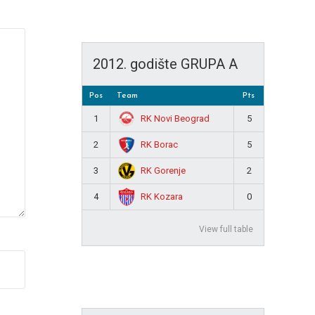
2012. godište GRUPA A
Pos
Team
Pts
RK Novi Beograd
1
5
RK Borac
2
5
RK Gorenje
3
2
RK Kozara
4
0
View full table