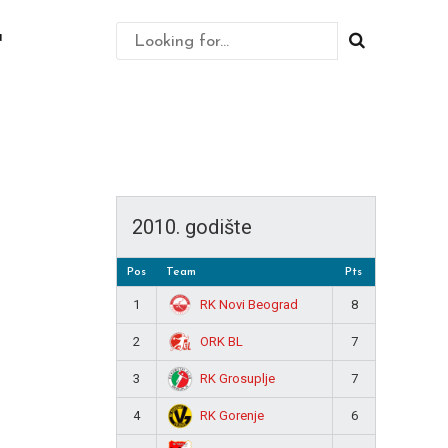
u
2010. godište
Pos
Team
Pts
RK Novi Beograd
1
8
ORK BL
2
7
RK Grosuplje
3
7
RK Gorenje
4
6