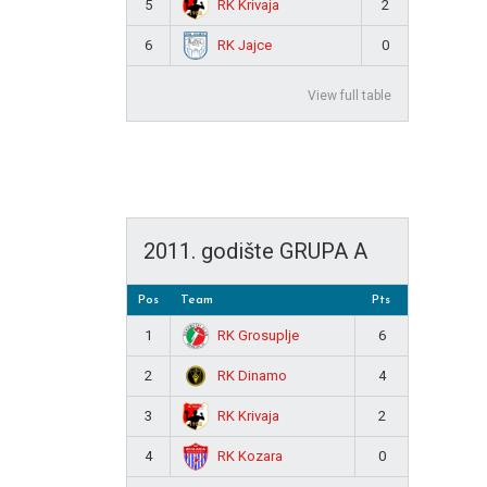
RK Krivaja
5
2
RK Jajce
6
0
View full table
2011. godište GRUPA A
Pos
Team
Pts
RK Grosuplje
1
6
RK Dinamo
2
4
RK Krivaja
3
2
RK Kozara
4
0