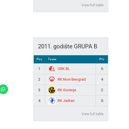
View full table
2011. godište GRUPA B
Pos
Team
Pts
ORK BL
1
6
RK Novi Beograd
2
4
RK Gorenje
3
2
RK Jadran
4
0
View full table