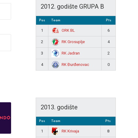
2012. godište GRUPA B
Pos
Team
Pts
ORK BL
1
6
RK Grosuplje
2
4
RK Jadran
3
2
RK Đurđenovac
4
0
2013. godište
Pos
Team
Pts
RK Krivaja
1
8